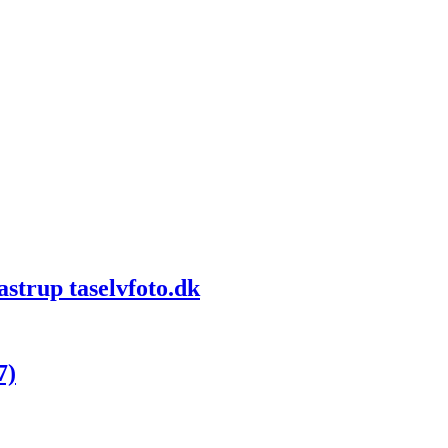
strup taselvfoto.dk
7)