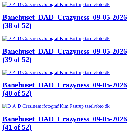
Banehuset_DAD_Crazyness_09-05-2026
(38 of 52)
Banehuset_DAD_Crazyness_09-05-2026
(39 of 52)
Banehuset_DAD_Crazyness_09-05-2026
(40 of 52)
Banehuset_DAD_Crazyness_09-05-2026
(41 of 52)