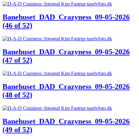
Banehuset_DAD_Crazyness_09-05-2026
(46 of 52)
Banehuset_DAD_Crazyness_09-05-2026
(47 of 52)
Banehuset_DAD_Crazyness_09-05-2026
(48 of 52)
Banehuset_DAD_Crazyness_09-05-2026
(49 of 52)