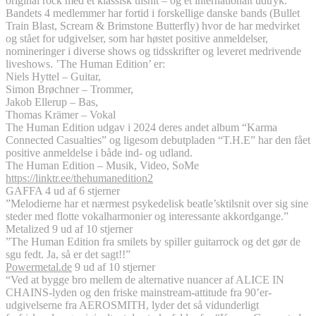
original rock med et klassisk tilsnit – og et internationalt udtryk.
Bandets 4 medlemmer har fortid i forskellige danske bands (Bullet
Train Blast, Scream & Brimstone Butterfly) hvor de har medvirket
og stået for udgivelser, som har høstet positive anmeldelser,
nomineringer i diverse shows og tidsskrifter og leveret medrivende
liveshows. ’The Human Edition’ er:
Niels Hyttel – Guitar,
Simon Brøchner – Trommer,
Jakob Ellerup – Bas,
Thomas Krämer – Vokal
The Human Edition udgav i 2024 deres andet album “Karma
Connected Casualties” og ligesom debutpladen “T.H.E” har den fået
positive anmeldelse i både ind- og udland.
The Human Edition – Musik, Video, SoMe
https://linktr.ee/thehumanedition2
GAFFA 4 ud af 6 stjerner
”Melodierne har et nærmest psykedelisk beatle’sktilsnit over sig sine
steder med flotte vokalharmonier og interessante akkordgange.”
Metalized 9 ud af 10 stjerner
”The Human Edition fra smilets by spiller guitarrock og det gør de
sgu fedt. Ja, så er det sagt!!”
Powermetal.de
9 ud af 10 stjerner
“Ved at bygge bro mellem de alternative nuancer af ALICE IN
CHAINS-lyden og den friske mainstream-attitude fra 90’er-
udgivelserne fra AEROSMITH, lyder det så vidunderligt