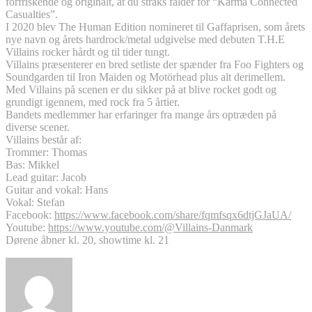
forfriskende og originalt, at du straks falder for “Karma Connected
Casualties”.
I 2020 blev The Human Edition nomineret til Gaffaprisen, som årets
nye navn og årets hardrock/metal udgivelse med debuten T.H.E
Villains rocker hårdt og til tider tungt.
Villains præsenterer en bred setliste der spænder fra Foo Fighters og
Soundgarden til Iron Maiden og Motörhead plus alt derimellem.
Med Villains på scenen er du sikker på at blive rocket godt og
grundigt igennem, med rock fra 5 årtier.
Bandets medlemmer har erfaringer fra mange års optræden på
diverse scener.
Villains består af:
Trommer: Thomas
Bas: Mikkel
Lead guitar: Jacob
Guitar and vokal: Hans
Vokal: Stefan
Facebook:
https://www.facebook.com/share/fqmfsqx6dtjGJaUA/
Youtube:
https://www.youtube.com/@Villains-Danmark
Dørene åbner kl. 20, showtime kl. 21