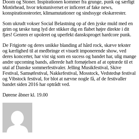
Doom og Stoner. Inspirationen kommer fra grunge, punk og særligt
Motörhead, hvor tekstuniverset er inficeret af fake news,
konspirationsteorier, klimamutationer og sindssyge ekskærester.
Som ukrudt vokser Social Belastning op af den jyske muld med en
grim og tæske tung lyd der stikker dig en flabet højre direkte i dit
fjæs! Genren er upoleret og uperfekt dansksproget hardcore punk.
De Frigjorte og deres unikke blanding af hård rock, skæve tekster
og kærlighed til at medbringe et visuelt imponerende show, ved
deres koncerter, har vist sig som en sucess og bandet har, ulig mange
andre upcoming bands, allerede haft fornøjelsen af at optræde til et
utal af Danske sommerfestivaler. Jelling Musikfestival, Skive
Festival, Samsøfestival, Nakkefestival, Mosstock, Vedstedsø festival
og Vibstock festival, for blot at nævne nogle få, af de festivaller
bandet siden 2016 har optrådt ved.
Dørene åbner kl. 19.00