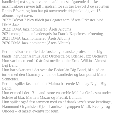
bandleder) må siges at være en af de mest afgørende danske
jazzmusikere i nyere tid! I spidsen for sin trio Bévort 3 og septetten
Radio Bévort, og hun har på nuværende tidspunkt udgivet 15
albums i eget navn.
2022: Bévort 3 blev tildelt jazzlegatet som ‘Årets Orkester’ ved
DMA Jazz
2022: DMA Jazz nomineret (Årets Album)
2021 motog hun en hæderspris fra Dansk Kapelmesterforening.
2021 DMA Jazz nomineret (Årets Album)
2020 DMA Jazz nomineret (Årets Album)
Pernille vikarierer ofte i de forskellige danske profesionelle big
bands, herunder Aarhus Jazz Orchestra og Odense Jazz Orchestra.
Hun var i mere end 10 år fast medlem i the Ernie Wilkins Almost
Big Band.
Hun har vikarieret i det svenske Bohuslän Big Band, bl.a. på en
turne med den Grammy-vindende bandleder og komponist Maria
Schneider.
Pernille spiller fast med i det Malmø baserede Monday Night Big
Band.
Hun er med i det 13 ‘mand’ store ensemble Maluba Orchestra under
ledelse af bl.a. Marilyn Mazur og Fredrik Lundin.
Hun spiller også fast sammen med en af dansk jazz’s store kendinge,
Hammond Organisten Kjeld Lauritsen i gruppen Musik Eventyr og
Unoder – et jazzet eventyr for børn.