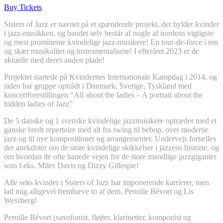
Buy Tickets
Sisters of Jazz er navnet på et spændende projekt, der hylder kvinder
i jazz-musikken, og bandet selv består af nogle af nordens vigtigste
og mest prominente kvindelige jazz-musikere! En tour-de-force i ren
og skær musikalitet og instrumentalisme! I efteråret 2023 er de
aktuelle med deres anden plade!
Projektet startede på Kvindernes Internationale Kampdag i 2014, og
siden har gruppe optrådt i Danmark, Sverige, Tyskland med
koncertforestillingen “All about the ladies – A portrait about the
hidden ladies of Jazz”
De 5 danske og 1 svenske kvindelige jazzmusikere optræder med et
ganske bredt repertoire med alt fra swing til bebop, over moderne
jazz og til nye kompositioner og arrangementer. Undervejs fortælles
der anekdoter om de store kvindelige skikkelser i jazzens historie, og
om hvordan de ofte banede vejen for de store mandlige jazzgiganter
som f.eks. Miles Davis og Dizzy Gillespie!
Alle seks kvinder i Sisters of Jazz har imponerende karrierer, men
lad mig alligevel fremhæve to af dem. Pernille Bèvort og Lis
Wessberg!
Pernille Bévort (saxofonist, fløjter, klarinetter, komponist og