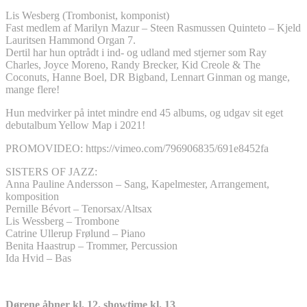
Lis Wesberg (Trombonist, komponist)
Fast medlem af Marilyn Mazur – Steen Rasmussen Quinteto – Kjeld
Lauritsen Hammond Organ 7.
Dertil har hun optrådt i ind- og udland med stjerner som Ray
Charles, Joyce Moreno, Randy Brecker, Kid Creole & The
Coconuts, Hanne Boel, DR Bigband, Lennart Ginman og mange,
mange flere!
Hun medvirker på intet mindre end 45 albums, og udgav sit eget
debutalbum Yellow Map i 2021!
PROMOVIDEO: https://vimeo.com/796906835/691e8452fa
SISTERS OF JAZZ:
Anna Pauline Andersson – Sang, Kapelmester, Arrangement,
komposition
Pernille Bévort – Tenorsax/Altsax
Lis Wessberg – Trombone
Catrine Ullerup Frølund – Piano
Benita Haastrup – Trommer, Percussion
Ida Hvid – Bas
Dørene åbner kl. 12, showtime kl. 13