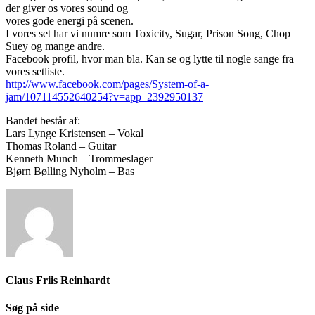
der giver os vores sound og
vores gode energi på scenen.
I vores set har vi numre som Toxicity, Sugar, Prison Song, Chop
Suey og mange andre.
Facebook profil, hvor man bla. Kan se og lytte til nogle sange fra
vores setliste.
http://www.facebook.com/pages/System-of-a-
jam/107114552640254?v=app_2392950137
Bandet består af:
Lars Lynge Kristensen – Vokal
Thomas Roland – Guitar
Kenneth Munch – Trommeslager
Bjørn Bølling Nyholm – Bas
Claus Friis Reinhardt
Søg på side