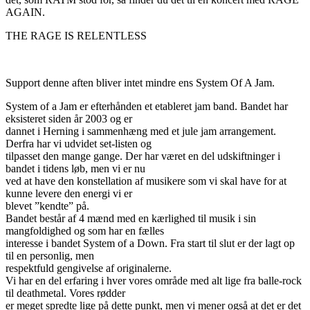
AGAIN.
THE RAGE IS RELENTLESS
Support denne aften bliver intet mindre ens System Of A Jam.
System of a Jam er efterhånden et etableret jam band. Bandet har
eksisteret siden år 2003 og er
dannet i Herning i sammenhæng med et jule jam arrangement.
Derfra har vi udvidet set-listen og
tilpasset den mange gange. Der har været en del udskiftninger i
bandet i tidens løb, men vi er nu
ved at have den konstellation af musikere som vi skal have for at
kunne levere den energi vi er
blevet ”kendte” på.
Bandet består af 4 mænd med en kærlighed til musik i sin
mangfoldighed og som har en fælles
interesse i bandet System of a Down. Fra start til slut er der lagt op
til en personlig, men
respektfuld gengivelse af originalerne.
Vi har en del erfaring i hver vores område med alt lige fra balle-rock
til deathmetal. Vores rødder
er meget spredte lige på dette punkt, men vi mener også at det er det