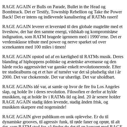
RAGE AGAIN er Bulls on Parade, Bullet in the Head og
Bombtrack. Det er Testify, Township Rebellion og Take the Power
Back! Det er intens og indlevende kanalisering af RATMs raseri!
RAGE AGAIN leverer et leverstød til den globale magtelite med et
liveshow, der har den samme energi, vildskab og kompromisløse
indignation, som RATM bragede igennem med i 1990’erne. Det er
verdensklasse tribute med power og nerve sparket ud over
scenekanten med 100 miles i timen!
RAGE AGAIN opstod ud af en kærlighed til RATMs musik. Deres
blanding af hiphoppens politiske og æstetiske arvemasse og den
hårde rocks aggressivitet var ganske enkelt revolutionerende. Efter
tre studiealbums og et et hav af turnéer var det så pludselig slut i år
2000. Det var chokerende. Det var ubærligt. Det var uholdbart.
RAGE AGAINs idé var, at samle op hvor de fire fra Los Angeles
slap, og holde liv i deres revolution. Filosofien er derfor at hylde
musikken, og at holde liv i RATMs ild og ånd. 20 år senere holder
RAGE AGAIN stadig ilden levende, stadig ånden frisk, og
musikken skarpere end nogensinde!
RAGE AGAIN giver publikum en unik oplevelse. Er du til
dynamiske grooves, til agressiv funk, til røde faner og oprør, til alt
det, som RATM stod for, så finder du det til en koncert med RAGE