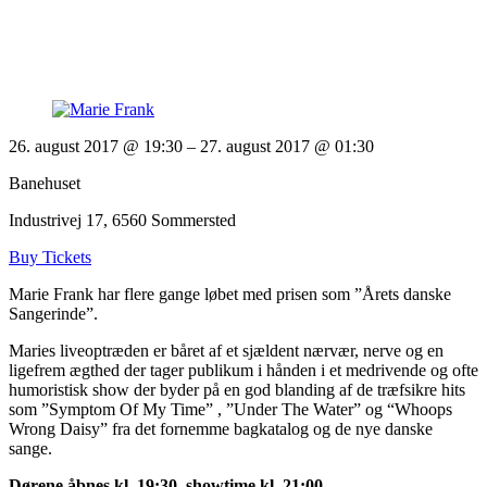
26. august 2017 @ 19:30
– 27. august 2017 @ 01:30
Banehuset
Industrivej 17, 6560 Sommersted
Buy Tickets
Marie Frank har flere gange løbet med prisen som ”Årets danske
Sangerinde”.
Maries liveoptræden er båret af et sjældent nærvær, nerve og en
ligefrem ægthed der tager publikum i hånden i et medrivende og ofte
humoristisk show der byder på en god blanding af de træfsikre hits
som ”Symptom Of My Time” , ”Under The Water” og “Whoops
Wrong Daisy” fra det fornemme bagkatalog og de nye danske
sange.
Dørene åbnes kl. 19:30, showtime kl. 21:00