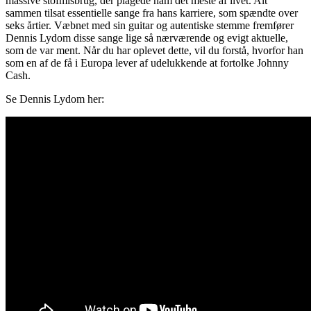
massive stofmisbrug, der plagede ham det meste af livet. Alt
sammen tilsat essentielle sange fra hans karriere, som spændte over
seks årtier. Væbnet med sin guitar og autentiske stemme fremfører
Dennis Lydom disse sange lige så nærværende og evigt aktuelle,
som de var ment. Når du har oplevet dette, vil du forstå, hvorfor han
som en af de få i Europa lever af udelukkende at fortolke Johnny
Cash.
Se Dennis Lydom her: