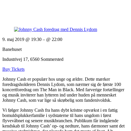
9. maj 2019 @ 19:30
– @ 22:00
Banehuset
Industrivej 17, 6560 Sommersted
Buy Tickets
Johnny Cash er populær hos unge og ældre. Dette mærker
foredragsholderen Dennis Lydom, som nærmer sig de første 100
koncertforedrag om The Man in Black. Med farverige fortællinger
og musik inviterer han lytteren ind under huden på mennesket
Johnny Cash, som var lige så skrøbelig som fandenivoldsk.
Vi følger Johnny Cash fra hans dybt kristne opvækst i en fattig
bomuldsplukkerfamilie i sydstaterne til hans ungdom i først
flyvevåbnet og senere musikbranchen. Publikum får indgående
kendskab til Johnny Cash’ op- og nedture, hans dæmoner samt det