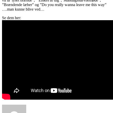
vil la’ lyset brænde”, ” Elskes af dig”,”Mandagsstævnemøde”,
”Brændende læber” og ”Do you really wanna leave me this way”
….man kunne blive ved…
Se dem her: