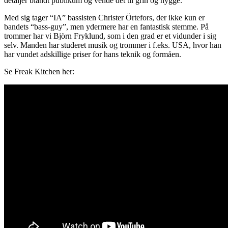
detaljer blandt publikum og vende det til grin og hygge.
Med sig tager “IA” bassisten Christer Örtefors, der ikke kun er
bandets “bass-guy”, men ydermere har en fantastisk stemme. På
trommer har vi Björn Fryklund, som i den grad er et vidunder i sig
selv. Manden har studeret musik og trommer i f.eks. USA, hvor han
har vundet adskillige priser for hans teknik og formåen.
Se Freak Kitchen her: