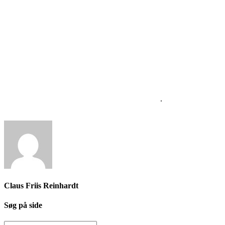
Forslag til Banehuset skal indsendes senest en uge inden
afholdelse på mail:
thor.hilbrecht@gmail.com
Banehuset serverer en lille forfriskning
Nye vedtægter, som ønskes vedtaget på den ekstraordinære geneeralf
Banehusets eksisterende vedtægter kan læses
her
.
Claus Friis Reinhardt
Søg på side