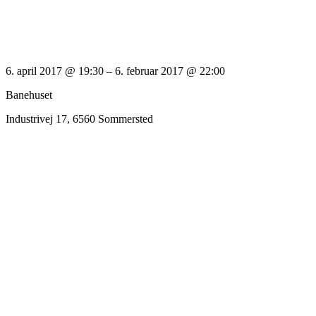
6. april 2017 @ 19:30
– 6. februar 2017 @ 22:00
Banehuset
Industrivej 17, 6560 Sommersted
Afholder ekstraordinær & ordinær
GENERALFORSAMLING
Torsdag den 6. april kl. 19:30 i Banehusets lokaler på
Industrivej 17, 6560 Sommersted
Dagsorden for ekstraordinær generalforsamling:
”Vedtægtsændringer for Banehuset”
Dagsordenen ordinær generalforsamling:
Ifølge vedtægter