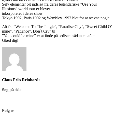
Selv elementer og indslag fra deres legendariske ”Use Your
Illusions” world tour er blevet
inkorporeret i deres show.
Tokyo 1992, Paris 1992 og Wembley 1992 blot for at nævne nogle.
Alt fra “Welcome To The Jungle”, “Paradise City”, “Sweet Child O’
mine”, ”Patience”, Don´t Cry” til
”You could be mine” er at finde på setlisten sådan en aften.
Glæd dig!
Claus Friis Reinhardt
Søg på side
Følg os