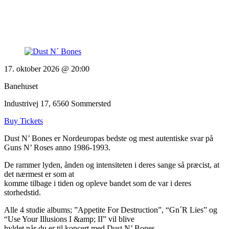
17. oktober 2026 @ 20:00
Banehuset
Industrivej 17, 6560 Sommersted
Buy Tickets
Dust N’ Bones er Nordeuropas bedste og mest autentiske svar på
Guns N’ Roses anno 1986-1993.
De rammer lyden, ånden og intensiteten i deres sange så præcist, at
det nærmest er som at
komme tilbage i tiden og opleve bandet som de var i deres
storhedstid.
Alle 4 studie albums; ”Appetite For Destruction”, “Gn´R Lies” og
“Use Your Illusions I &amp; II” vil blive
hyldet når du er til koncert med Dust N’ Bones.