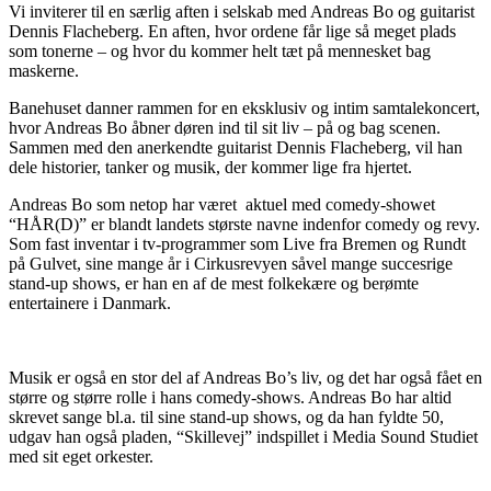
Vi inviterer til en særlig aften i selskab med Andreas Bo og guitarist
Dennis Flacheberg. En aften, hvor ordene får lige så meget plads
som tonerne – og hvor du kommer helt tæt på mennesket bag
maskerne.
Banehuset danner rammen for en eksklusiv og intim samtalekoncert,
hvor Andreas Bo åbner døren ind til sit liv – på og bag scenen.
Sammen med den anerkendte guitarist Dennis Flacheberg, vil han
dele historier, tanker og musik, der kommer lige fra hjertet.
Andreas Bo som netop har været aktuel med comedy-showet
“HÅR(D)” er blandt landets største navne indenfor comedy og revy.
Som fast inventar i tv-programmer som Live fra Bremen og Rundt
på Gulvet, sine mange år i Cirkusrevyen såvel mange succesrige
stand-up shows, er han en af de mest folkekære og berømte
entertainere i Danmark.
Musik er også en stor del af Andreas Bo’s liv, og det har også fået en
større og større rolle i hans comedy-shows. Andreas Bo har altid
skrevet sange bl.a. til sine stand-up shows, og da han fyldte 50,
udgav han også pladen, “Skillevej” indspillet i Media Sound Studiet
med sit eget orkester.