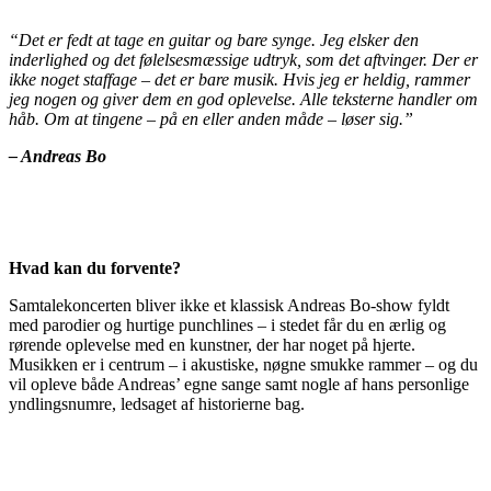
“Det er fedt at tage en guitar og bare synge. Jeg elsker den
inderlighed og det følelsesmæssige udtryk, som det aftvinger. Der er
ikke noget staffage – det er bare musik. Hvis jeg er heldig, rammer
jeg nogen og giver dem en god oplevelse. Alle teksterne handler om
håb. Om at tingene – på en eller anden måde – løser sig.”
– Andreas Bo
Hvad kan du forvente?
Samtalekoncerten bliver ikke et klassisk Andreas Bo-show fyldt
med parodier og hurtige punchlines – i stedet får du en ærlig og
rørende oplevelse med en kunstner, der har noget på hjerte.
Musikken er i centrum – i akustiske, nøgne smukke rammer – og du
vil opleve både Andreas’ egne sange samt nogle af hans personlige
yndlingsnumre, ledsaget af historierne bag.