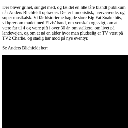
Der bliver grinet, sunget med, og fældet en lille tåre blandt publikum
når Anders Blichfeldt optræder. Det er humoristisk, nærværende, og
super musikalsk. Vi får historierne bag de store Big Fat Snake hits,
vi hører om mødet med Elvis’ band, om venskab og svigt, om at
være far til 4 og være gift i over 30 år, om stalkere, om livet på
landevejen, og om at nå en alder hvor man pludselig er TV vært på
TV2 Charlie, og stadig har mod på nye eventyr.
Se Anders Blichfeldt her: