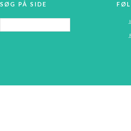
SØG PÅ SIDE
FØL
I