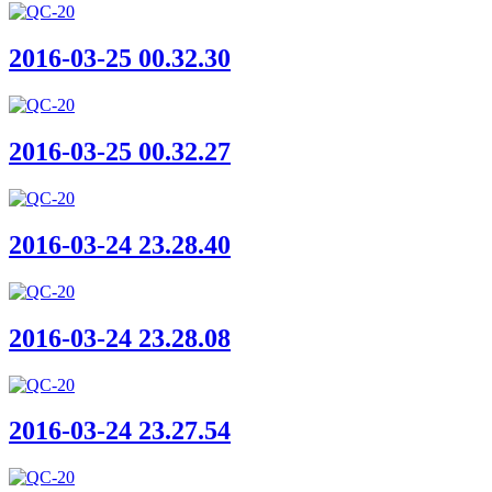
2016-03-25 00.32.30
2016-03-25 00.32.27
2016-03-24 23.28.40
2016-03-24 23.28.08
2016-03-24 23.27.54