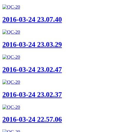
2016-03-24 23.07.40
2016-03-24 23.03.29
2016-03-24 23.02.47
2016-03-24 23.02.37
2016-03-24 22.57.06