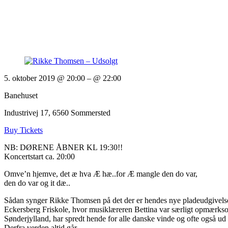
5. oktober 2019 @ 20:00
– @ 22:00
Banehuset
Industrivej 17, 6560 Sommersted
Buy Tickets
NB: DØRENE ÅBNER KL 19:30!!
Koncertstart ca. 20:00
Omve’n hjemve, det æ hva Æ hæ..for Æ mangle den do var,
den do var og it dæ..
Sådan synger Rikke Thomsen på det der er hendes nye pladeudgivelse
Eckersberg Friskole, hvor musiklæreren Bettina var særligt opmærksom 
Sønderjylland, har spredt hende for alle danske vinde og ofte også ud 
Derfra verden altid går.