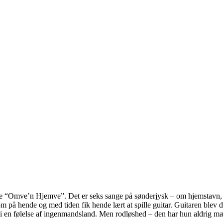
 “Omve’n Hjemve”. Det er seks sange på sønderjysk – om hjemstavn, k
på hende og med tiden fik hende lært at spille guitar. Guitaren blev det
i en følelse af ingenmandsland. Men rodløshed – den har hun aldrig mærk