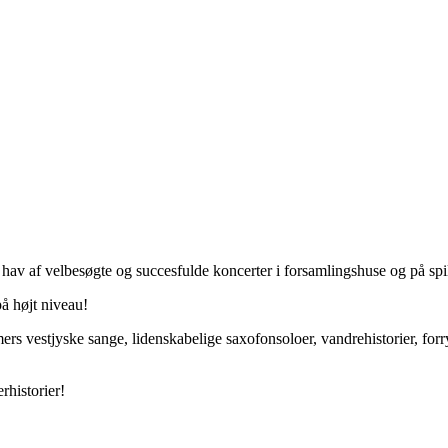
hav af velbesøgte og succesfulde koncerter i forsamlingshuse og på spil
å højt niveau!
s vestjyske sange, lidenskabelige saxofonsoloer, vandrehistorier, forry
rhistorier!