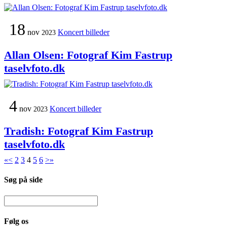
18
nov
Koncert billeder
2023
Allan Olsen: Fotograf Kim Fastrup
taselvfoto.dk
4
nov
Koncert billeder
2023
Tradish: Fotograf Kim Fastrup
taselvfoto.dk
«
<
2
3
4
5
6
>
»
Søg på side
Følg os