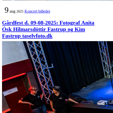
9
aug
Koncert billeder
2025
Gårdfest d. 09-08-2025: Fotograf Anita
Ósk Hilmarsdóttir Fastrup og Kim
Fastrup taselvfoto.dk