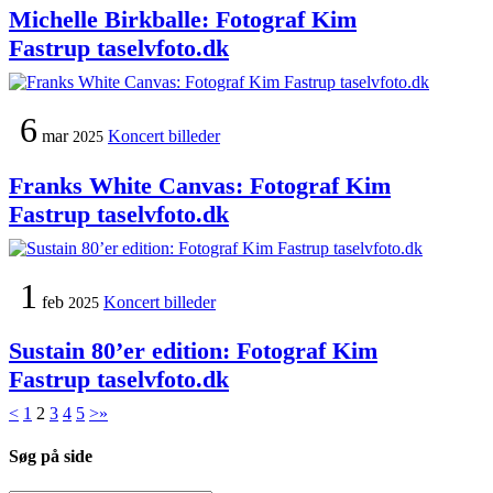
Michelle Birkballe: Fotograf Kim
Fastrup taselvfoto.dk
6
mar
Koncert billeder
2025
Franks White Canvas: Fotograf Kim
Fastrup taselvfoto.dk
1
feb
Koncert billeder
2025
Sustain 80’er edition: Fotograf Kim
Fastrup taselvfoto.dk
<
1
2
3
4
5
>
»
Søg på side