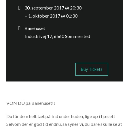
30. september 2017 @ 20:30
– 1. oktober 2017 @ 01:30
Banehuset
Industrivej 17, 6560 Sommersted
Buy Tickets
VON DÜ på Banehuset!!
Du får dem helt tæt på, ind under huden, lige op i fjæset!
Selvom der er god tid endnu, så synes vi, du bare skulle se at