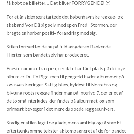
få købt de billetter… Det bliver FORRYGENDE! 😉
For et år siden genstartede det københavnske reggae- og
skaband Von Dü sig selv med ep’en Fred I Stormen, der
bragte en hørbar positiv forandring med sig.
Stilen fortsætter de nu på fuldlængderen Bankende
Hjerter, som bandet selv har produceret.
Eneste nummer fra ep’en, der ikke har fået plads på det nye
album er Du’ En Pige, men til gengæld byder albummet på
syv nye skæringer. Saftig blæs, hyldest til Nørrebro og
blytung roots reggae finder man på Interlyd 7, der er et af
de to små interludes, der findes på albummet, og som
primært bevæger i det mere dubbede reggaeunivers.
Stadig er stilen lagt i de glade, men samtidig også stærkt
eftertænksomme tekster akkompagneret af de for bandet