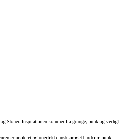
g Stoner. Inspirationen kommer fra grunge, punk og særligt
Genren er upoleret og uperfekt dansksproget hardcore punk.