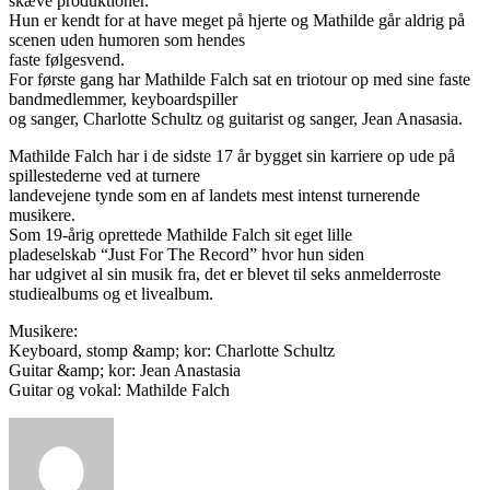
skæve produktioner.
Hun er kendt for at have meget på hjerte og Mathilde går aldrig på
scenen uden humoren som hendes
faste følgesvend.
For første gang har Mathilde Falch sat en triotour op med sine faste
bandmedlemmer, keyboardspiller
og sanger, Charlotte Schultz og guitarist og sanger, Jean Anasasia.
Mathilde Falch har i de sidste 17 år bygget sin karriere op ude på
spillestederne ved at turnere
landevejene tynde som en af landets mest intenst turnerende
musikere.
Som 19-årig oprettede Mathilde Falch sit eget lille
pladeselskab “Just For The Record” hvor hun siden
har udgivet al sin musik fra, det er blevet til seks anmelderroste
studiealbums og et livealbum.
Musikere:
Keyboard, stomp &amp; kor: Charlotte Schultz
Guitar &amp; kor: Jean Anastasia
Guitar og vokal: Mathilde Falch