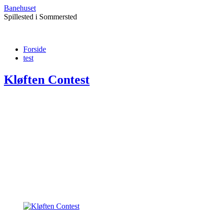
Banehuset
Spillested i Sommersted
Forside
test
Kløften Contest