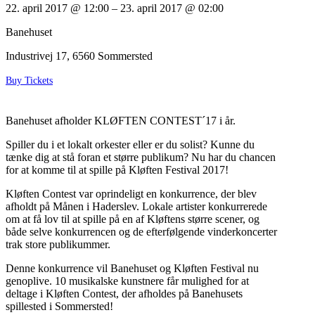
22. april 2017 @ 12:00
– 23. april 2017 @ 02:00
Banehuset
Industrivej 17, 6560 Sommersted
Buy Tickets
Banehuset afholder KLØFTEN CONTEST´17 i år.
Spiller du i et lokalt orkester eller er du solist? Kunne du
tænke dig at stå foran et større publikum? Nu har du chancen
for at komme til at spille på Kløften Festival 2017!
Kløften Contest var oprindeligt en konkurrence, der blev
afholdt på Månen i Haderslev. Lokale artister konkurrerede
om at få lov til at spille på en af Kløftens større scener, og
både selve konkurrencen og de efterfølgende vinderkoncerter
trak store publikummer
.
Denne konkurrence vil Banehuset og Kløften Festival nu
genoplive. 10 musikalske kunstnere får mulighed for at
deltage i Kløften Contest, der afholdes på Banehusets
spillested i Sommersted!