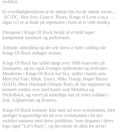
rockfest.
Et overflødighedshorn af de største hits fra de største navne, –
AC/DC, Bon Jovi, Guns n’ Roses, Kings of Leon o.m.a. …
sågar U2 er at finde på repertoiret i form af et vildt medley.
Drengene i Kings Of Rock består af et hold super
kompetente musikere og performere.
Attitude, udstråling og det seje dress er kørt i stilling når
Kings Of Rock indtager scenen.
Kings Of Rock har spillet langt over 1000 koncerter på
Danmarks, og nu også Sveriges spillesteder og festivaler.
Musikerne i Kings Of Rock har bl.a. spillet i bands som
Mercyful Fate, Blink, Zauce, Mike Tramp, Jesper Binzer
(DAD), Mick Hucknall (Simply Red), de har supportet og
turneret verden over med bands som Metallica og
Nickelback, og været på adskillige ture til vores soldater i
Irak, Afghanistan og Kosovo.
Kings Of Rock kommer ikke bare ud over scenekanten, men
springer bogstaveligt talt ud over scenekanten i én stor
rockfest sammen med deres publikum. Som sloganet i deres
logo siger “Let’s Party”, og det mener de altså for alvor!