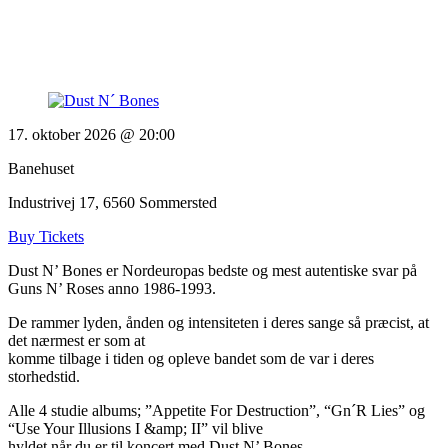
17. oktober 2026 @ 20:00
Banehuset
Industrivej 17, 6560 Sommersted
Buy Tickets
Dust N’ Bones er Nordeuropas bedste og mest autentiske svar på
Guns N’ Roses anno 1986-1993.
De rammer lyden, ånden og intensiteten i deres sange så præcist, at
det nærmest er som at
komme tilbage i tiden og opleve bandet som de var i deres
storhedstid.
Alle 4 studie albums; ”Appetite For Destruction”, “Gn´R Lies” og
“Use Your Illusions I &amp; II” vil blive
hyldet når du er til koncert med Dust N’ Bones.