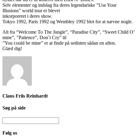
Selv elementer og indslag fra deres legendariske ”Use Your
Illusions” world tour er blevet
inkorporeret i deres show.
Tokyo 1992, Paris 1992 og Wembley 1992 blot for at nævne nogle.
Alt fra “Welcome To The Jungle”, “Paradise City”, “Sweet Child O’
mine”, ”Patience”, Don´t Cry” til
”You could be mine” er at finde på setlisten sådan en aften.
Glæd dig!
Claus Friis Reinhardt
Søg på side
Følg os