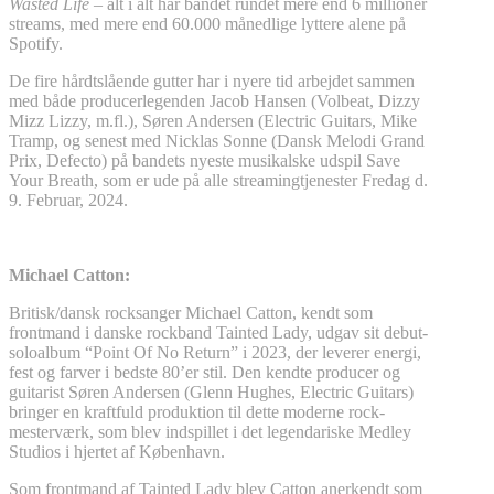
Wasted Life
– alt i alt har bandet rundet mere end 6 millioner
streams, med mere end 60.000 månedlige lyttere alene på
Spotify.
De fire hårdtslående gutter har i nyere tid arbejdet sammen
med både producerlegenden Jacob Hansen (Volbeat, Dizzy
Mizz Lizzy, m.fl.), Søren Andersen (Electric Guitars, Mike
Tramp, og senest med Nicklas Sonne (Dansk Melodi Grand
Prix, Defecto) på bandets nyeste musikalske udspil Save
Your Breath, som er ude på alle streamingtjenester Fredag d.
9. Februar, 2024.
Michael Catton:
Britisk/dansk rocksanger Michael Catton, kendt som
frontmand i danske rockband Tainted Lady, udgav sit debut-
soloalbum “Point Of No Return” i 2023, der leverer energi,
fest og farver i bedste 80’er stil. Den kendte producer og
guitarist Søren Andersen (Glenn Hughes, Electric Guitars)
bringer en kraftfuld produktion til dette moderne rock-
mesterværk, som blev indspillet i det legendariske Medley
Studios i hjertet af København.
Som frontmand af Tainted Lady blev Catton anerkendt som