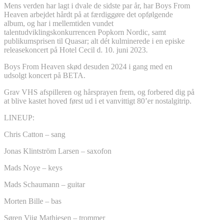
Mens verden har lagt i dvale de sidste par år, har Boys From
Heaven arbejdet hårdt på at færdiggøre det opfølgende
album, og har i mellemtiden vundet
talentudviklingskonkurrencen Popkorn Nordic, samt
publikumsprisen til Quasar; alt dét kulminerede i en episke
releasekoncert på Hotel Cecil d. 10. juni 2023.
Boys From Heaven skød desuden 2024 i gang med en
udsolgt koncert på BETA.
Grav VHS afspilleren og hårsprayen frem, og forbered dig på
at blive kastet hoved først ud i et vanvittigt 80’er nostalgitrip.
LINEUP:
Chris Catton – sang
Jonas Klintström Larsen – saxofon
Mads Noye – keys
Mads Schaumann – guitar
Morten Bille – bas
Søren Viig Mathiesen – trommer