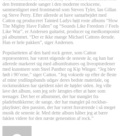
den fremtrædende sanger i den moderne rockscene,
sammenlignet med frontmænd som Steven Tyler, Ian Gillan
og Steve Perry. Efter allerede at have samarbejdet med
Catton og produceret Tainted Ladys højt roste albums “How
The Mighty Have Fallen” og “Sounds Like Freedom // Feels
Like War”, er Andersen guitarist, producer og medkomponist
på albummet. “Der er ikke mange Michael Cattons derude.
Han er hele pakken”, siger Andersen.
Populariteten af den hard rock genre, som Catton
repræsenterer, har været stigende de seneste år, og han har
allerede markeret sig med albumfeatures og liveoptrædener
med kunstnere som Steel Panther og Kip Winger. “Jeg blev
født i 90’erne,” siger Catton. “Jeg voksede op efter de fleste
af mine yndlingsbands udgav deres bedste materiale, og
rockmusikken har sjældent nået de højder siden. Jeg ville
lave det album, som jeg selv længtes efter at høre som
teenager. Det her er albummet, der har manglet fra
pladebutikkerne; de sange, der har manglet på rockbar-
playlister; den passion, der har været fraværende i så meget
musik de seneste år. Med dette album håber jeg at bære
faklen videre for den næste generation af rock.”