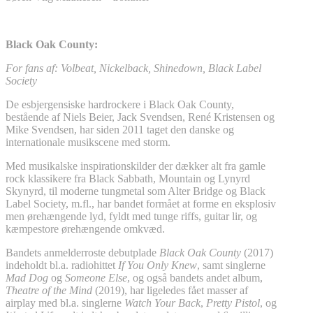
Black Oak County:
For fans af: Volbeat, Nickelback, Shinedown, Black Label
Society
De esbjergensiske hardrockere i Black Oak County,
bestående af Niels Beier, Jack Svendsen, René Kristensen og
Mike Svendsen, har siden 2011 taget den danske og
internationale musikscene med storm.
Med musikalske inspirationskilder der dækker alt fra gamle
rock klassikere fra Black Sabbath, Mountain og Lynyrd
Skynyrd, til moderne tungmetal som Alter Bridge og Black
Label Society, m.fl., har bandet formået at forme en eksplosiv
men ørehængende lyd, fyldt med tunge riffs, guitar lir, og
kæmpestore ørehængende omkvæd.
Bandets anmelderroste debutplade
Black Oak County
(2017)
indeholdt bl.a. radiohittet
If You Only Knew
, samt singlerne
Mad Dog
og
Someone Else
, og også bandets andet album,
Theatre of the Mind
(2019), har ligeledes fået masser af
airplay med bl.a. singlerne
Watch Your Back
,
Pretty Pistol
, og