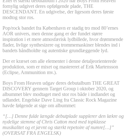
Efter et stærkt debutalbum i 2020 har Boys From Heaven
fornylig udgivet deres opfølgende plade, THE
DESCENDANT. En udgivelse, der ligesom deres første
modtog stor ros.
Pop/rock bandet fra København er stadig tro mod 80’ernes
AOR univers, men denne gang er der fundet større
inspiration i et mere atmosfærisk lydbillede, hvor drømmende
flader, livlige synthesizere og trommemaskiner blendes ind i
bandets håndholdte og autentiske grundlæggende lyd.
Der er kræset om alle elementer i denne detaljeorienterede
produktion, som er mixet og mastereret af Erik Martensson
(Eclipse, Ammunition mv.).
Boys From Heaven udgav deres debutalbum THE GREAT
DISCOVERY gennem Target Group i oktober 2020, og
albummet blev modtaget med stor ros både i indlandet og
udlandet. Engelske Dave Ling fra Classic Rock Magazine
havde følgende at sige om albummet:
“[…] Denne fulde længde debutplade supplerer den lækre og
nydelige stemme af Chris Catton med med topklasse
musikalitet og et jævnt og stærkt repetoire af numre[…]”
(OVERSAT FRA ENGELSK)